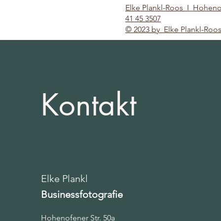
Elke Plankl-Roos I Hoheno
41 45 3507
© 2023 by Elke Plankl-Roo
Kontakt
Elke Plankl
Businessfotografie
Hohenofener Str. 50a