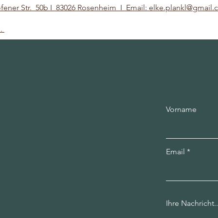
fener Str. 50b I 83026 Rosenheim I Email:
elke.plankl@gmail
s.
Vorname
Email
Ihre Nachricht..