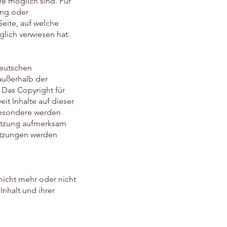
fe möglich sind. Für
ung oder
Seite, auf welche
glich verwiesen hat.
deutschen
 außerhalb der
 Das Copyright für
it Inhalte auf dieser
sbesondere werden
rletzung aufmerksam
etzungen werden
nicht mehr oder nicht
nhalt und ihrer