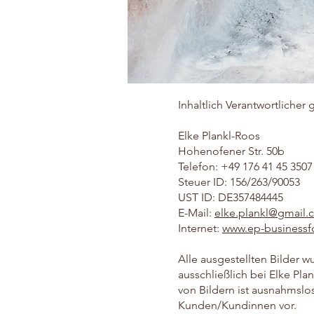
Inhaltlich Verantwortliche
Elke Plankl-Roos
Hohenofener Str. 50b
Telefon: +49 176 41 45 3507
Steuer ID: 156/263/90053
UST ID: DE357484445
E-Mail:
elke.plankl@gmail
Internet:
www.ep-businessf
Alle ausgestellten Bilder w
ausschließlich bei Elke Pla
von Bildern ist ausnahmslo
Kunden/Kundinnen vor.​