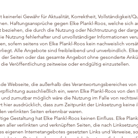
keinerlei Gewähr für Aktualität, Korrektheit, Vollständigkeit/Qu
onen. Haftungsansprüche gegen Elke Plankl-Roos, welche sich 
Art beziehen, die durch die Nutzung oder Nichtnutzung der dar
ie Nutzung fehlerhafter und unvollständiger Informationen ver
en, sofern seitens von Elke Plankl-Roos kein nachweislich vorsä
rliegt. Alle Angebote sind freibleibend und unverbindlich. Elk
eile der Seiten oder das gesamte Angebot ohne gesonderte Ank
die Veröffentlichung zeitweise oder endgültig einzustellen.
mde Webseite, die außerhalb des Verantwortungsbereiches von 
verpflichtung ausschließlich ein, wenn Elke Plankl-Roos von den 
 und zumutbar möglich wäre die Nutzung im Falle von rechtswi
rt hier ausdrücklich, dass zum Zeitpunkt der Linksetzung keine 
den verlinkten Seiten erkennbar waren.
tige Gestaltung hat Elke Plankl-Roos keinen Einfluss. Elke Plank
lten aller verlinkten und verknüpften Seiten, die nach Linksetzu
b des eigenen Internetangebotes gesetzten Links und Verweise, 