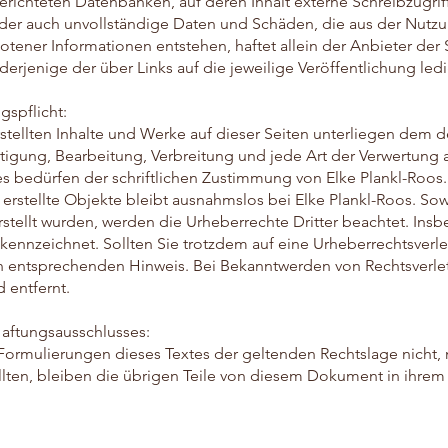
erichteten Datenbanken, auf deren Inhalt externe Schreibzugrif
 oder auch unvollständige Daten und Schäden, die aus der Nutz
tener Informationen entstehen, haftet allein der Anbieter der 
erjenige der über Links auf die jeweilige Veröffentlichung ledi
spflicht:
rstellten Inhalte und Werke auf dieser Seiten unterliegen dem 
ältigung, Bearbeitung, Verbreitung und jede Art der Verwertung
 bedürfen der schriftlichen Zustimmung von Elke Plankl-Roos.
 erstellte Objekte bleibt ausnahmslos bei Elke Plankl-Roos. Sowe
erstellt wurden, werden die Urheberrechte Dritter beachtet. In
 gekennzeichnet. Sollten Sie trotzdem auf eine Urheberrechtsve
en entsprechenden Hinweis. Bei Bekanntwerden von Rechtsverl
 entfernt.
Haftungsausschlusses:
 Formulierungen dieses Textes der geltenden Rechtslage nicht, 
llten, bleiben die übrigen Teile von diesem Dokument in ihrem I