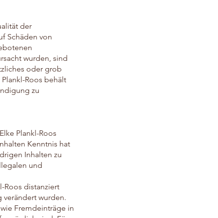
alität der
auf Schäden von
gebotenen
ursacht wurden, sind
tzliches oder grob
e Plankl-Roos behält
ündigung zu
Elke Plankl-Roos
Inhalten Kenntnis hat
drigen Inhalten zu
illegalen und
l-Roos distanziert
ng verändert wurden.
sowie Fremdeinträge in