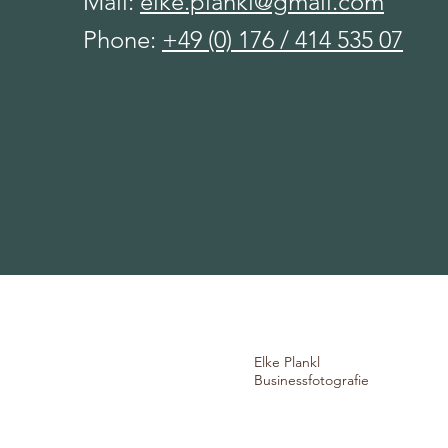
Mail:
elke.plankl@gmail.com
Phone:
+49 (0) 176 / 414 535 07
Elke Plankl
Businessfotografie