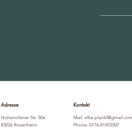
Adresse
Kontakt
Hohenofener Str. 50a
Mail:
elke.plankl@gmail.co
83026 Rosenheim
Phone: 0176-41453507